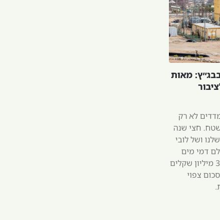
בבג״ץ: מאות
ציבור
דדים לא רק
שטח. חצי שנה
לנו ושל לובי
לם דמי מים
ככל מפיק מים אחר, יותר מ-330 מיליון שקלים
סכום צפוי
.