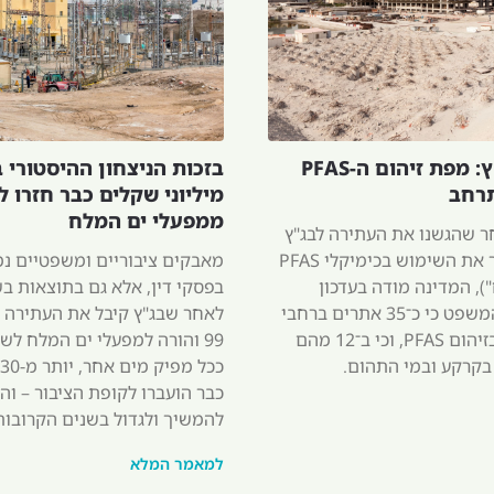
המדינה לבג"ץ: מפת זיהום ה-PFAS
בזכות הניצחון ההיסטורי 
רחב
מיליוני שקלים כבר חזרו ל
ממפעלי ים המלח
ר שהגשנו את העתירה לבג"ץ
בדרישה להסדיר את השימוש בכימיקלי PFAS
מאבקים ציבוריים ומשפטיים נמ
), המדינה מודה בעדכון
בפסקי דין, אלא גם בתוצאות ב
שהגישה לבית המשפט כי כ־35 אתרים ברחבי
לאחר שבג"ץ קיבל את העתירה ש
הארץ חשודים בזיהום PFAS, וכי ב־12 מהם
99 והורה למפעלי ים המלח לש
 בקרקע ובמי התהום.
כבר הועברו לקופת הציבור – וה
להמשיך ולגדול בשנים הקרובות
למאמר המלא