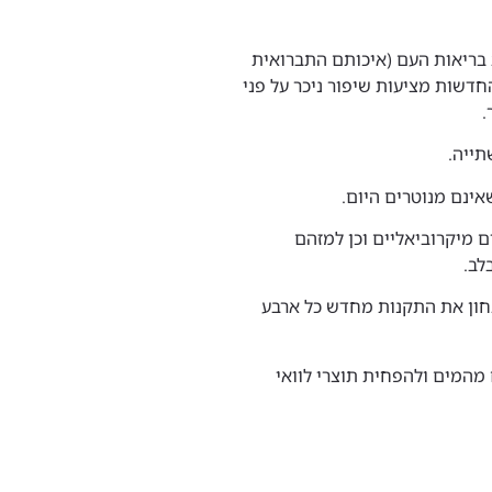
ה הכנסת את תקנות בריאות העם (איכותם התברואית
י שתייה), התשע”ב – 2012. התקנות החדשות מציעות שיפור ניכר על פני
.
תייה.
אינם מנוטרים היום.
 מיקרוביאליים וכן למזהם
בלב.
חון את התקנות מחדש כל ארבע
המים ולהפחית תוצרי לוואי