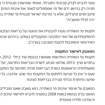
נועד להביא לצדק סביבתי וחברתי, מאחר שאישורן מבטיח כי ה
תהיה רק בהישג ידם של מי שמסוגלים לשפר את איכות המים
סינון ומים מינרלים, אלא כי מדינת ישראל תבטיח מי שתייה ב
ידה לכלל תושביה”.
תקנות מי השתייה נועדו להבטיח את ההגנה על בריאות הציבו
להמלצותיהם של גופי התקינה המקובלים בעולם, ביניהם ארגון
האירופאי והסוכנות להגנת הסביבה בארה”ב.
המאבק לאישור התקנות
תקנות מי השתייה החדשות שאושרו בכנסת עוד ביולי 2012, עוכבו במשך תקופה ארוכה.
בחודש מרץ 2013 שלחנו מכתב לשרת הבריאות החדשה, 
מפעולותיה הראשונות כשרת הבריאות תהיה חתימה על התקנו
טענו כי אין כל מניעה לחתום על התקנות כפי שהן. אדרבה, כל
פגיעה מיותרת ובלתי סבירה בבריאות הציבור.
המאבק על שיפור איכות מי השתייה, הוא מאבק שאנו מובילים
הגשנו בג”ץ בנושא בשנת 2008 במטרה להביא ל
זו עודנה תלויה ועומדת.