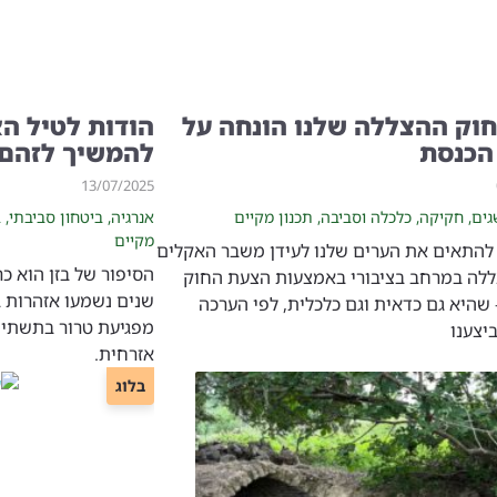
וק ההצללה שלנו הונחה על
הודות לטיל הא
הכנסת
להמשיך לזהם 
13/07/2025
גים
,
חקיקה
,
כלכלה וסביבה
,
תכנון מקיים
אנרגיה
,
ביטחון סביבתי
,
ב
מקיים
 להתאים את הערים שלנו לעידן משבר האקלים
הסיפור של בזן הוא כ
ללה במרחב בציבורי באמצעות הצעת החוק
שנים נשמעו אזהרות ב
 שהיא גם כדאית וגם כלכלית, לפי הערכה
מפגיעת טרור בתשתית
יצענו
אזרחית.
בלוג