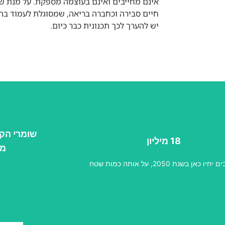
אינם מחייבים ואינם בעוצמה מספקת. על מנת 
חיים סבירה וכחברה בריאה, שמסוגלת לעמוד בה
יש להערך לכך תכנונית כבר כיום.
שומרי הק
18 מיליון
בים לתכנן כראוי את השימוש במשאב הקרקע
אך זו אינה מנהלת
מק
המוגבל שלנו.
שמטרתו 
יו כאן בשנת 2050, על אותה כמות שטח
%