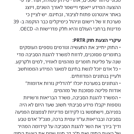
ההצעה המידע ייאסף ויישמר לאורך השנים, ויוצג
באתר אינטרנט פתוח לציבור, ובחינם. יש לציין כי
מערכת זו של רישום וניהול כימיקלים כבר הוקמה ב- 39
מדינות ברחבי העולם והיא חלק מדרישות ה- OECD.
עיקרי הצעת חוק PRTR:
• החוק יחייב את התעשיה וגורמים נוספים העוסקים
בחומרים מסוכנים, לדווח למשרד להגנת הסביבה מדי
שנה על פליטת חומרים מזהמים לאוויר, למים ולקרקע.
• כל אדם יוכל לגשת בחינם למאגר המידע הממוחשב
ולעיין בנתונים המדווחים.
• הנתונים במערכת יוכלו “להדליק נורות אדומות”
אודות פליטה מסוכנת של מזהמים.
• המשרד להגנת הסביבה, משרד הבריאות ורשויות
נוספות יקבלו מידע סביבתי חשוב שעד היום לא היה
בפניהם, וישתמשו בו לקידום מדיניות לצמצום הפגיעה
בסביבה ובבריאות.עו”ד עמית ברכה, מנכ”ל ‘אדם טבע
ודין’ בירך את השר להגנת הסביבה על קידומה המהיר
של הצעת החוק ואת ח”כ דב חנין שיזם את הצעת החוק