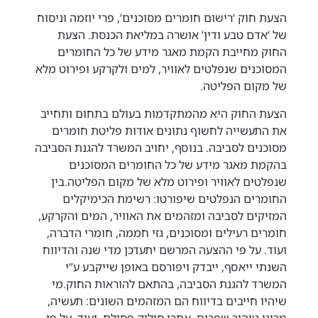
הצעת חוק ‘רישום חומרים מסוכנים’, פרי יוזמה וניסוח
של ‘אדם טבע ודין’ אושרה במליאת הכנסת. הצעת
החוק מחייבת הקמת מאגר מידע של כל החומרים
המסוכנים שנפלטים לאוויר, למים ולקרקע ופירוט מלא
של מקום הפליטה.
הצעת החוק היא מהמתקדמות בעולם בתחום ותחייב
את התעשייה לחשוף נתונים אודות פליטת חומרים
מסוכנים לסביבה. בנוסף, יחויב המשרד להגנת הסביבה
בהקמת מאגר מידע של כל החומרים המסוכנים
שנפלטים לאוויר ופירוט מלא של מקום הפליטה.בין
החומרים הנפלטים שיפורטו: רשימת הכימיקלים
המזיקים לסביבה ומזהמים את האוויר, המים והקרקע,
חומרים רעילים ומסוכנים, גזי חממה, חומרי הדברה,
ועוד. על פי ההצעה המרשם יתעדכן מדי שנה והדיווח
השנתי ייאסף, ייבדק ויפורסם באופן שייקבע ע”י
המשרד להגנת הסביבה, בהתאם להוראות החוק.מי
שיהיו חייבים בדיווח הם המזהמים השונים: תעשיה,
מכוני טיהור שפכים, אתרי סילוק פסולת, ועוד. על פי