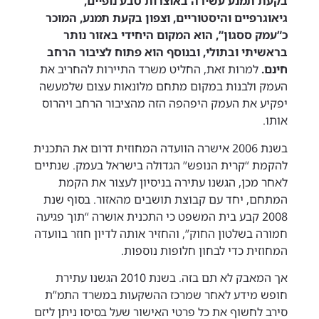
בקעת תמנע עשירה באוצרות טבע נופיים,
גיאוגרפיים והיסטוריים, וצפון בקעת תמנע, המוכר
כ”עמק ססגון”, הוא המקום היחידי באזור נותר
בראשיתי ובתולי, ובנוסף הוא פתוח לציבור הרחב
חינם.
למרות זאת, החליט משרד התיירות להחריב את
העמק ולבנות במקום מתחם מלונאות עצום שלמעשה
יפקיע את העמק היפהפה הזה מהציבור הרחב ויהרוס
אותו.
בשנת 2006 אישרה הוועדה המחוזית דרום את התכנית
להקמת “קרית הנופש” הגדולה בישראל בעמק. שנתיים
לאחר מכן, הגשנו עתירה בניסיון לעצור את הקמת
המתחם, יחד עם קבוצת תושבים מהאזור. בסוף שנת
2008 קבע בית המשפט כי התכנית אושרה “תוך פגיעה
חמורה בשלטון החוק”, והחזיר אותה לדיון חוזר בוועדה
המחוזית כדי לבחון חלופות נוספות.
אך המאבק לא תם בזה. בשנת 2010 הגשנו עתירת
חופש מידע לאחר שמרכז ההשקעות במשרד התמ”ת
סירב לחשוף את כל פרטי האישור שעל בסיסו ניתן ליזם