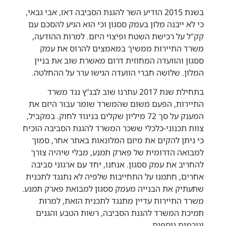
בשנת 2015 הודיע השר להגנת הסביבה דאז, אבי גבאי,
כי לא ייבנה מלון בעמק ססגון וכי הוא הגיע להסכם עם
קק”ל על רכישת השטח ופיצוי היזם. למרות ההודעה,
משרד התיירות ממשיך במאמצים להרוס את עמק
ססגון והוועדה המחוזית דרום מאשרת שוב את בניין
המלון. שלושה חברי הוועדה הגישו ערר על ההחלטה.
בתחילת שנת 2017 עתרנו שוב לבג”ץ נגד משרד
התיירות, הפעם משום שהמשרד שומר עבור היזם את
המענק על סך 72 מיליון שקלים בניגוד לחוק. במקביל,
צוות תכנוני-כלכלי ששכר המשרד להגנת הסביבה הוכיח
כי ניתן להקים את מיזם המלונאות באתר אחר, סמוך
למבואה הדרומית של פארק תמנע, מבלי שיהיה צורך
להחריב את עמק ססגון. אנחנו, יחד עם ארגוני סביבה
אחרים, חתמנו על התחייבות שלפיה לא נתנגד לתכנית
שתעתיק את הבנייה מעמק ססגון למבואת פארק תמנע.
משרד התיירות עדיין מתנגד לתכנית הזאת, למרות
תמיכת המשרד להגנת הסביבה, רשות הטבע והגנים
וגורמים נוספים.