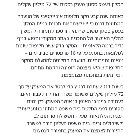
המלון בעמק ססגון מענק בסכום של 72 מיליון שקלים.
באותה שנה קבע סקר חלופות אובייקטיבי של הוועדה
המחוזית דרום כי יש לעצור את תכנית בניית המלון
בעמק ססגון משום ש”תהיה זו טעות חמורה להמשיך
בהליך האישור של התכנית באתר המקורי ותפגע בנוף
נדיר ברמה הלאומית” . הסקר בדק עשר חלופות שונות
למלונאות בתמנע על פי 16 פרמטרים סביבתיים –
נופיים ותיירותיים. הוועדה החליטה להתעלם מסקר
החלופות שהיא בעצמה הזמינה והקמת מתחם
המלונאות במתכונת מצומצמת.
בשנת 2011 עתרנו לבג”ץ כדי לבטל את המענק על סך
72 מיליון שקלים ששומר משרד התיירות עבור היזם.
בעתירה ציינו כי האופן בו אושר המענק, רק ימים
ספורים לפני החלטת בית משפט המחוזי בנוגע לעתיד
תכנית המלונאות, מעלה חשש לחוסר תום לב
ולשיקולים זרים. בית משפט העליון הורה למשרד
התיירות לצמצם את המענק בתמורה לצמצום